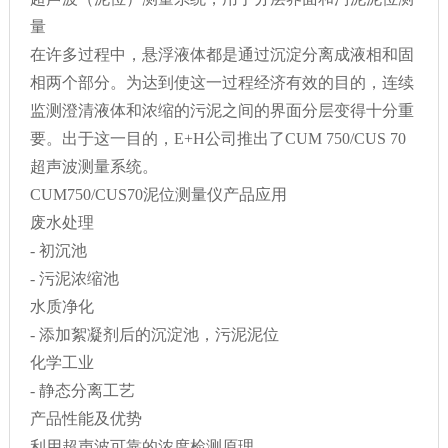
量
在许多过程中
，
悬浮液体都是通过沉淀分离成液相和固
相两个部分
。
为达到使这一过程经济有效的目的
，
连续
监测澄清液体和浓缩的污泥之间的界面分层变得十分重
要
。
出于这一目的
，E+H
公司推出了
CUM 750/CUS 70
超声波测量系统
。
CUM750/CUS70
泥位测量仪产品应用
废水处理
-
初沉池
-
污泥浓缩池
水质净化
-
添加絮凝剂后的沉淀池
，
污泥泥位
化学工业
-
静态分离工艺
产品性能及优势
利用超声波可靠的浓度检测原理