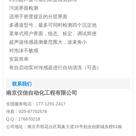
污泥界面检测
适用于密度接近的分层界面
多通道型号
，
最多可同时检测四个沉淀池
菜单式用户界面
，
组态
、
标定
、
调试简便
超声波传感器测量范围大
，
波束角小
对泡沫不敏感
安装简单
有自启动泵对传感器进行自动清洗
（
可选
）
联系我们
南京仪信自动化工程有限公司
全国服务电话：177-1291-2417
传真：025-87702578
Q Q：176870218
公司地址：南京市雨花台区凤集大道15号创业创新城东橙01栋