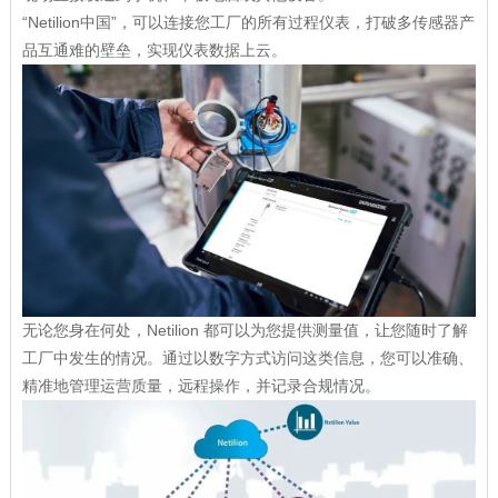
“Netilion中国”，可以连接您工厂的所有过程仪表，打破多传感器产
品互通难的壁垒，实现仪表数据上云。
无论您身在何处，Netilion 都可以为您提供测量值，让您随时了解
工厂中发生的情况。通过以数字方式访问这类信息，您可以准确、
精准地管理运营质量，远程操作，并记录合规情况。