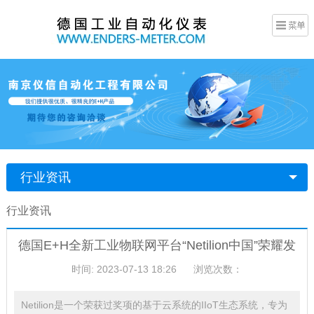
行业资讯
行业资讯
德国E+H全新工业物联网平台“Netilion中国”荣耀发
时间: 2023-07-13 18:26
浏览次数：
Netilion是一个荣获过奖项的基于云系统的IIoT生态系统，专为