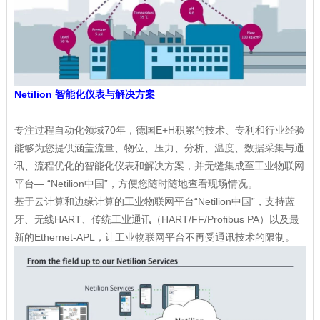
Netilion 智能化仪表与解决方案
专注过程自动化领域70年，德国E+H积累的技术、专利和行业经验
能够为您提供涵盖流量、物位、压力、分析、温度、数据采集与通
讯、流程优化的智能化仪表和解决方案，并无缝集成至工业物联网
平台— “Netilion中国”，方便您随时随地查看现场情况。
基于云计算和边缘计算的工业物联网平台“Netilion中国”，支持蓝
牙、无线HART、传统工业通讯（HART/FF/Profibus PA）以及最
新的Ethernet-APL，让工业物联网平台不再受通讯技术的限制。