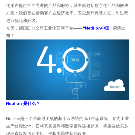
化用户提供全面专业的产品和服务，其中就包括数字化产品和解决
方案：我们旨在帮助客户在经济效率、安全及环保等方面，对过程
进行优化和升级。
今天，德国E+H全新工业物联网平台——
“Netilion中国”
荣耀发
布！
Netilion 是什么？
Netilion是一个荣获过奖项的基于云系统的IIoT生态系统，专为工业
生产过程设计。它将真实世界和数字世界连接起来，将重要信息从
现场直接发送到手机、平板电脑或其他设备。