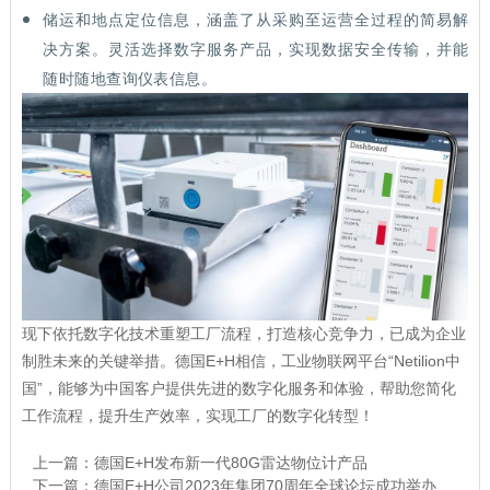
储运和地点定位信息，涵盖了从采购至运营全过程的简易解
决方案。灵活选择数字服务产品，实现数据安全传输，并能
随时随地查询仪表信息。
现下依托数字化技术重塑工厂流程，打造核心竞争力，已成为企业
制胜未来的关键举措。德国E+H相信，工业物联网平台“Netilion中
国”，能够为中国客户提供先进的数字化服务和体验，帮助您简化
工作流程，提升生产效率，实现工厂的数字化转型！
上一篇：
德国E+H发布新一代80G雷达物位计产品
下一篇：
德国E+H公司2023年集团70周年全球论坛成功举办